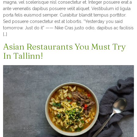
magna, vel scelerisque nisl consectetur et. Integer posuere erat a
ante venenatis dapibus posuere velit aliquet. Vestibulum id ligula
porta felis euismod semper. Curabitur blandit tempus porttitor.
Sed posuere consectetur est at lobortis. “Yesterday you said
tomorrow. Just do it” —— Nike Cras justo odio, dapibus ac facilisis
[…]
Asian Restaurants You Must Try
In Tallinn!