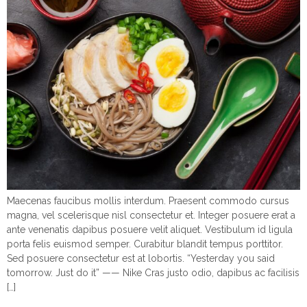
Maecenas faucibus mollis interdum. Praesent commodo cursus
magna, vel scelerisque nisl consectetur et. Integer posuere erat a
ante venenatis dapibus posuere velit aliquet. Vestibulum id ligula
porta felis euismod semper. Curabitur blandit tempus porttitor.
Sed posuere consectetur est at lobortis. “Yesterday you said
tomorrow. Just do it” —— Nike Cras justo odio, dapibus ac facilisis
[…]