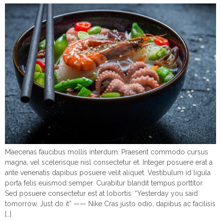
Maecenas faucibus mollis interdum. Praesent commodo cursus
magna, vel scelerisque nisl consectetur et. Integer posuere erat a
ante venenatis dapibus posuere velit aliquet. Vestibulum id ligula
porta felis euismod semper. Curabitur blandit tempus porttitor.
Sed posuere consectetur est at lobortis. “Yesterday you said
tomorrow. Just do it” —— Nike Cras justo odio, dapibus ac facilisis
[…]